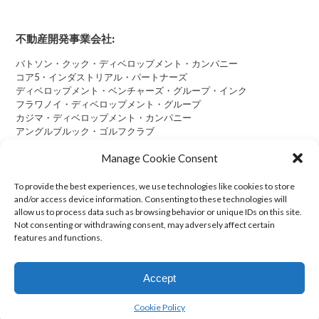
不動産開発事業会社:
バトソン・クック・ディベロップメント・カンパニー
コア5・インダストリアル・パートナーズ
ディベロップメント・ベンチャーズ・グループ・インク
フラワノイ・ディベロップメント・グループ
カジマ・ディベロップメント・カンパニー
アングルブルック・ゴルフクラブ
Manage Cookie Consent
To provide the best experiences, we use technologies like cookies to store
and/or access device information. Consenting to these technologies will
Cookie Policy (US)
allow us to process data such as browsing behavior or unique IDs on this site.
Not consenting or withdrawing consent, may adversely affect certain
features and functions.
Transparency in Coverage
Accept
© 2026 Kajima U.S.A. Inc. All Rights Reserved.
Design and Development:
Saeid Ostad
.
Cookie Policy