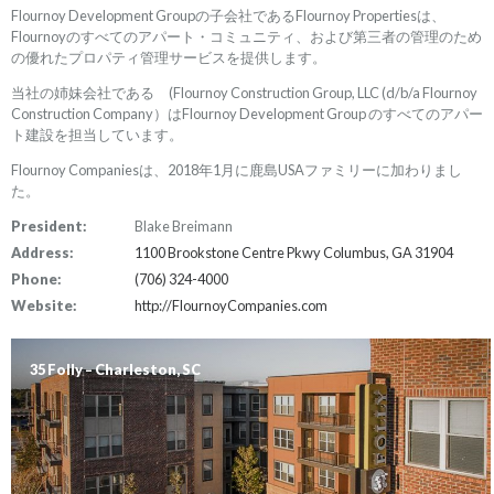
Flournoy Development Groupの子会社であるFlournoy Propertiesは、
Flournoyのすべてのアパート・コミュニティ、および第三者の管理のため
の優れたプロパティ管理サービスを提供します。
当社の姉妹会社である (Flournoy Construction Group, LLC (d/b/a Flournoy
Construction Company）はFlournoy Development Group のすべてのアパー
ト建設を担当しています。
Flournoy Companiesは、2018年1月に鹿島USAファミリーに加わりまし
た。
President:
Blake Breimann
Address:
1100 Brookstone Centre Pkwy Columbus, GA 31904
Phone:
(706) 324-4000
Website:
http://FlournoyCompanies.com
35 Folly – Charleston, SC