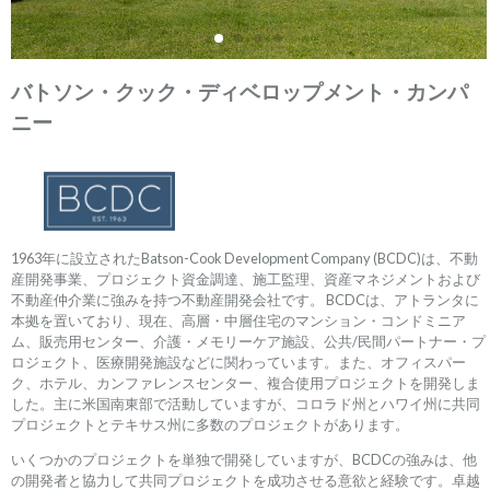
バトソン・クック・ディベロップメント・カンパ
ニー
1963年に設立されたBatson-Cook Development Company (BCDC)は、不動
産開発事業、プロジェクト資金調達、施工監理、資産マネジメントおよび
不動産仲介業に強みを持つ不動産開発会社です。 BCDCは、アトランタに
本拠を置いており、現在、高層・中層住宅のマンション・コンドミニア
ム、販売用センター、介護・メモリーケア施設、公共/民間パートナー・プ
ロジェクト、医療開発施設などに関わっています。また、オフィスパー
ク、ホテル、カンファレンスセンター、複合使用プロジェクトを開発しま
した。主に米国南東部で活動していますが、コロラド州とハワイ州に共同
プロジェクトとテキサス州に多数のプロジェクトがあります。
いくつかのプロジェクトを単独で開発していますが、BCDCの強みは、他
の開発者と協力して共同プロジェクトを成功させる意欲と経験です。卓越