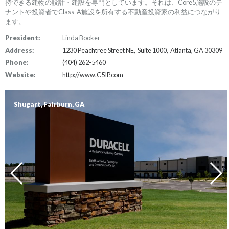
持できる建物の設計・建設を専門としています。それは、Core5施設のテ
ナントや投資者でClass-A施設を所有する不動産投資家の利益につながり
ます。
President:
Linda Booker
Address:
1230 Peachtree Street NE, Suite 1000, Atlanta, GA 30309
Phone:
(404) 262-5460
Website:
http://www.C5IP.com
Shugart, Fairburn, GA