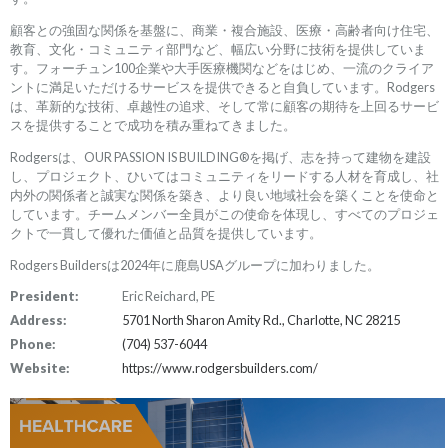
顧客との強固な関係を基盤に、商業・複合施設、医療・高齢者向け住宅、
教育、文化・コミュニティ部門など、幅広い分野に技術を提供していま
す。フォーチュン100企業や大手医療機関などをはじめ、一流のクライア
ントに満足いただけるサービスを提供できると自負しています。Rodgers
は、革新的な技術、卓越性の追求、そして常に顧客の期待を上回るサービ
スを提供することで成功を積み重ねてきました。
Rodgersは、OUR PASSION IS BUILDING®を掲げ、志を持って建物を建設
し、プロジェクト、ひいてはコミュニティをリードする人材を育成し、社
内外の関係者と誠実な関係を築き、より良い地域社会を築くことを使命と
しています。チームメンバー全員がこの使命を体現し、すべてのプロジェ
クトで一貫して優れた価値と品質を提供しています。
Rodgers Buildersは2024年に鹿島USAグループに加わりました。
President:
Eric Reichard, PE
Address:
5701 North Sharon Amity Rd., Charlotte, NC 28215
Phone:
(704) 537-6044
Website:
https://www.rodgersbuilders.com/