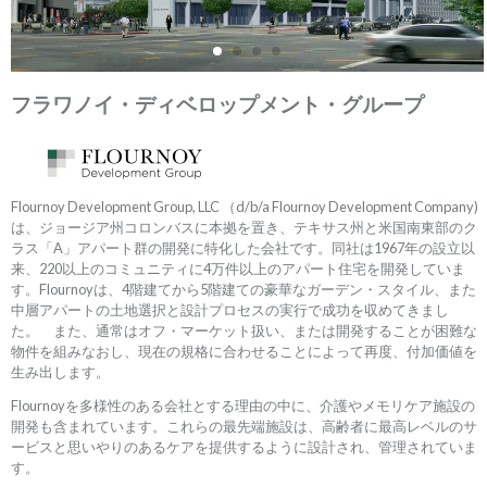
フラワノイ・ディベロップメント・グループ
Flournoy Development Group, LLC （d/b/a Flournoy Development Company)
は、ジョージア州コロンバスに本拠を置き、テキサス州と米国南東部のク
ラス「A」アパート群の開発に特化した会社です。同社は1967年の設立以
来、220以上のコミュニティに4万件以上のアパート住宅を開発していま
す。Flournoyは、4階建てから5階建ての豪華なガーデン・スタイル、また
中層アパートの土地選択と設計プロセスの実行で成功を収めてきまし
た。 また、通常はオフ・マーケット扱い、または開発することが困難な
物件を組みなおし、現在の規格に合わせることによって再度、付加価値を
生み出します。
Flournoyを多様性のある会社とする理由の中に、介護やメモリケア施設の
開発も含まれています。これらの最先端施設は、高齢者に最高レベルのサ
ービスと思いやりのあるケアを提供するように設計され、管理されていま
す。