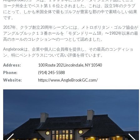
ヨーク州全土でベスト第１６位とされました。これは、設立1年のクラブ
にとって、しかも米国全体で最もゴルフが豊富な郡の中で素晴らしい結果
です。
2017年、クラブ創立20周年シーズンには、メトロポリタン・ゴルフ協会が
アングルブルック１３番ホールを「モダンドリーム18」〜1982年以来の最
高のホールのコレクション〜の一つとして認めました。
Anglebrookは、企業や個人に会員権を提供し、その最高のコンディショ
ン、特にベントグラスについて高い評価を得ています。
Address:
100 Route 202 Lincolndale, NY 10540
Phone:
(914) 245-5588
Website:
https://www.AngleBrookGC.com/