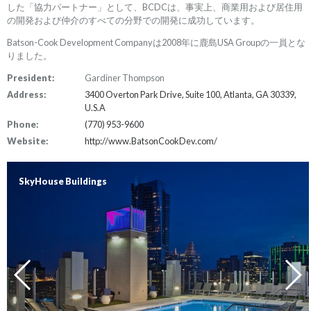
した「協力パートナー」として、BCDCは、事実上、商業用および居住用
の開発および仲介のすべての分野での開発に成功しています。
Batson-Cook Development Companyは2008年に鹿島USA Groupの一員とな
りました。
President:
Gardiner Thompson
Address:
3400 Overton Park Drive, Suite 100, Atlanta, GA 30339,
U.S.A
Phone:
(770) 953-9600
Website:
http://www.BatsonCookDev.com/
SkyHouse Buildings