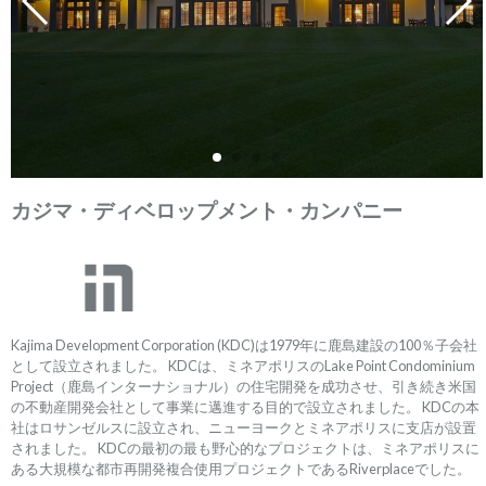
カジマ・ディベロップメント・カンパニー
Kajima Development Corporation (KDC)は1979年に鹿島建設の100％子会社
として設立されました。 KDCは、ミネアポリスのLake Point Condominium
Project（鹿島インターナショナル）の住宅開発を成功させ、引き続き米国
の不動産開発会社として事業に邁進する目的で設立されました。 KDCの本
社はロサンゼルスに設立され、ニューヨークとミネアポリスに支店が設置
されました。 KDCの最初の最も野心的なプロジェクトは、ミネアポリスに
ある大規模な都市再開発複合使用プロジェクトであるRiverplaceでした。