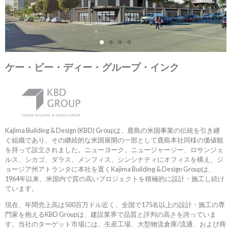
ケー・ビー・ディー・グループ・インク
Kajima Building & Design (KBD) Groupは、鹿島の米国事業の伝統を引き継
ぐ組織であり、その継続的な米国展開の一部として鹿島本社同様の価値観
を持って設立されました。ニューヨーク、ニュージャージー、ロサンジェ
ルス、シカゴ、ダラス、メンフィス、シンシナティにオフィスを構え、ジ
ョージア州アトランタに本社を置くKajima Building & Design Groupは、
1964年以来、米国内で質の高いプロジェクトを積極的に設計・施工し続け
ています。
現在、年間売上高は500百万ドル近く、全国で175名以上の設計・施工の専
門家を抱えるKBD Groupは、建設業界で品質と評判の高さを誇っていま
す。当社のターゲット市場には、生産工場、大型物流倉庫/流通、および商