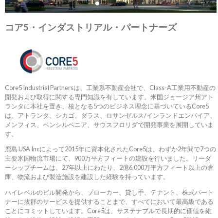
コア5・インダストリアル・パートナーズ
Core5 Industrial Partnersは、工業系不動産会社で、Class-A工業用不動産の
開発および取得に関する専門知識を有しています。米国ジョージア州アト
ランタに本社を置き、核となる5つのビジネス理念に基づいているCore5
は、アトランタ、シカゴ、ダラス、ロサンゼルス/インランドエンパイア、
メンフィス、ペンシルベニア、サウスフロリダで開発事業を展開していま
す。
鹿島 USA Incによって2015年に資本化されたCore5は、わずか2年間で7つの
主要米国物流市場にて、900万平方フィートの建設を行いました。リーダ
ーシップチームは、27年以上にわたり、2億6,000万平方フィート以上の倉
庫、物流および製造施設を建設した経験を持っています。
ハイレベルのビル開発から、ブローカー、貸し手、テナント、株式パート
ナーに抜群のサービスを提供することまで、すべてにおいて最高級である
ことにコミットしています。Core5は、サステナブルで長期的に価値を維