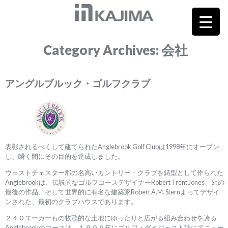
Category Archives: 会社
アングルブルック・ゴルフクラブ
表彰されるべくして建てられたAnglebrook Golf Clubは1998年にオープン
し、瞬く間にその目的を達成しました。
ウェストチェスター郡の名高いカントリー・クラブを鋳型として作られた
Anglebrookは、伝説的なゴルフコースデザイナーRobert Trent Jones、Sr.の
最後の作品、そして世界的に有名な建築家Robert A.M. Sternよってデザイ
ンされた、最初のクラブハウスであります。
２４０エーカーもの牧歌的な土地にゆったりと広がる組み合わせを誇る
Anglebrookのコースは、１９９９年にゴルフ・ダイジェスト誌にてニュー