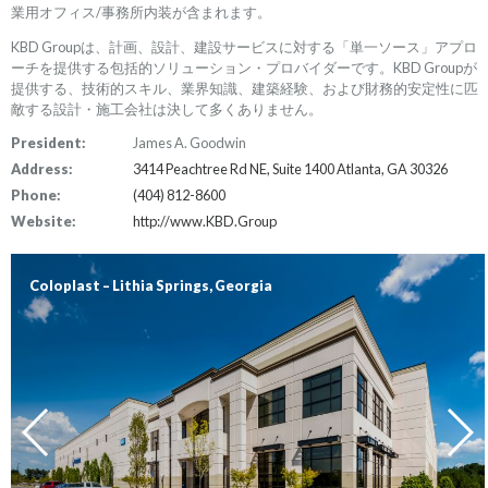
業用オフィス/事務所内装が含まれます。
KBD Groupは、計画、設計、建設サービスに対する「単一ソース」アプロ
ーチを提供する包括的ソリューション・プロバイダーです。KBD Groupが
提供する、技術的スキル、業界知識、建築経験、および財務的安定性に匹
敵する設計・施工会社は決して多くありません。
President:
James A. Goodwin
Address:
3414 Peachtree Rd NE, Suite 1400 Atlanta, GA 30326
Phone:
(404) 812-8600
Website:
http://www.KBD.Group
Coloplast – Lithia Springs, Georgia