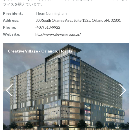
フィスを構えています。
President:
Thom Cunningham
Address:
300 South Orange Ave., Suite 1325, Orlando FL 32801
Phone:
(407) 513-9922
Website:
http://www.devengroup.us/
Creative Village – Orlando, Florida