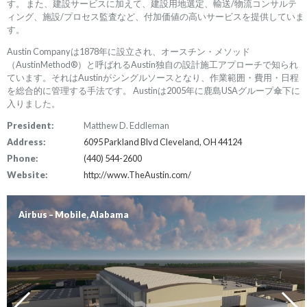
す。 また、建設サービスに加えて、建設用地選定、輸送/物流コンサルテ
ィング、施設/プロセス監査など、付加価値の高いサービスを提供していま
す。
Austin Companyは1878年に設立され、オースチン・メソッド
（AustinMethod®）と呼ばれるAustin独自の設計施工アプローチで知られ
ています。それはAustinがシングルソースとなり、作業範囲・費用・日程
を総合的に管理する手法です。 Austinは2005年に鹿島USAグループ傘下に
入りました。
President:
Matthew D. Eddleman
Address:
6095 Parkland Blvd Cleveland, OH 44124
Phone:
(440) 544-2600
Website:
http://www.TheAustin.com/
Airbus – Mobile, Alabama