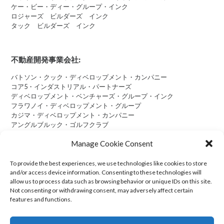
ケー・ビー・ディー・グループ・インク
ロジャーズ ビルダーズ インク
タック ビルダーズ インク
不動産開発事業会社:
バトソン・クック・ディベロップメント・カンパニー
コア5・インダストリアル・パートナーズ
ディベロップメント・ベンチャーズ・グループ・インク
フラワノイ・ディベロップメント・グループ
カジマ・ディベロップメント・カンパニー
アングルブルック・ゴルフクラブ
Manage Cookie Consent
To provide the best experiences, we use technologies like cookies to store
and/or access device information. Consenting to these technologies will
Cookie Policy (US)
allow us to process data such as browsing behavior or unique IDs on this site.
Not consenting or withdrawing consent, may adversely affect certain
features and functions.
Transparency in Coverage