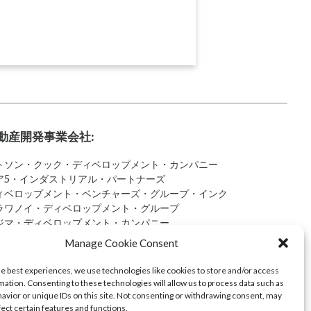
動産開発事業会社:
トソン・クック・ディベロップメント・カンパニー
ア5・インダストリアル・パートナーズ
ィベロップメント・ベンチャーズ・グループ・インク
ラワノイ・ディベロップメント・グループ
ジマ・ディベロップメント・カンパニー
ングルブルック・ゴルフクラブ
Manage Cookie Consent
he best experiences, we use technologies like cookies to store and/or access
mation. Consenting to these technologies will allow us to process data such as
avior or unique IDs on this site. Not consenting or withdrawing consent, may
fect certain features and functions.