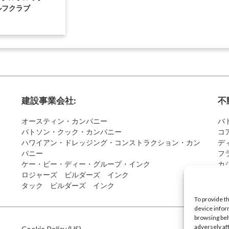
ルフクラブ
建設事業会社:
不
オースティン・カンパニー
バ
バトソン・クック・カンパニー
コ
ハワイアン・ドレッジング・コンストラクション・カン
デ
パニー
フ
ケー・ビー・ディー・グループ・インク
カ
ロジャーズ ビルダーズ インク
ア
タック ビルダーズ インク
To provide t
device infor
browsing beh
adversely af